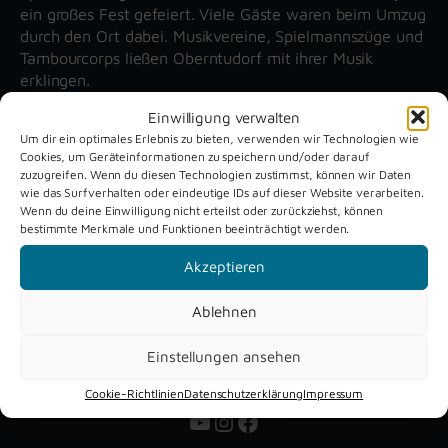
ein großes Fest gefeiert. Viele Gäste waren beim Umzug
durch den Ort dabei. Musikvereine, Spielmannszüge und
Tambourcorps ließen Oberntudorf mit ihrer Musik
erklingen.
Einwilligung verwalten
Um dir ein optimales Erlebnis zu bieten, verwenden wir Technologien wie
Unsere aktuellen Reportagen
Cookies, um Geräteinformationen zu speichern und/oder darauf
zuzugreifen. Wenn du diesen Technologien zustimmst, können wir Daten
wie das Surfverhalten oder eindeutige IDs auf dieser Website verarbeiten.
Schützenfest
Dreckburg
Wenn du deine Einwilligung nicht erteilst oder zurückziehst, können
bestimmte Merkmale und Funktionen beeinträchtigt werden.
Verne 2026
Air
Akzeptieren
Ablehnen
Einstellungen ansehen
Cookie-Richtlinien
Datenschutzerklärung
Impressum
YouTube
Instagram
Facebook