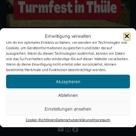
Einwilligung verwalten
Um dir ein optimales Erlebnis zu bieten, verwenden wir Technologien wie
Unsere aktuellen Reportagen
Cookies, um Geräteinformationen zu speichern und/oder darauf
zuzugreifen. Wenn du diesen Technologien zustimmst, können wir Daten
wie das Surfverhalten oder eindeutige IDs auf dieser Website verarbeiten.
Wenn du deine Einwilligung nicht erteilst oder zurückziehst, können
Schützenfest
Dreckburg
bestimmte Merkmale und Funktionen beeinträchtigt werden.
Verne 2026
Air
Akzeptieren
Ablehnen
Einstellungen ansehen
Cookie-Richtlinien
Datenschutzerklärung
Impressum
YouTube
Instagram
Facebook