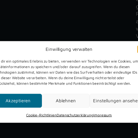
Einwilligung verwalten
dir ein optimales Erlebnis zu bieten, verwenden wir Technologien wie Cookies, u
äteinformationen zu speichern und/oder darauf zuzugreifen. Wenn du diesen
hnologien zustimmst, können wir Daten wie das Surfverhalten oder eindeutige IDs
 dieser Website verarbeiten. Wenn du deine Einwilligung nicht erteilst oder
ückziehst, können bestimmte Merkmale und Funktionen beeinträchtigt werden.
Dreckburg Open Air 2026
Akzeptieren
Ablehnen
Einstellungen anseh
Cookie-Richtlinien
Datenschutzerklärung
Impressum