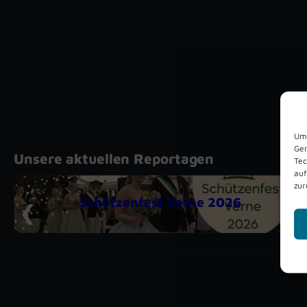
Um 
Ger
Unsere aktuellen Reportagen
Tec
auf
zur
Schützenfest Verne 2026