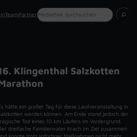
Suchen
in
Team
Partner
16. Klingenthal Salzkotten
Marathon
Es hätte ein großer Tag für diese Laufveranstaltung in
Salzkotten werden können. Am Ende stand jedoch der
tragische Tod eines 10 km Läufers im Vordergrund.
Der dreifache Familienvater brach im Ziel zusammen
und konnte trotz sofortiger Maßnahmen nicht mehr