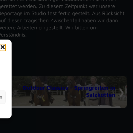
gerettet werden. Zu diesem Zeitpunkt war unsere
Reportage im Studio fast fertig gestellt. Aus Rücksicht
auf diesen tragischen Zwischenfall haben wir dann
weitere Arbeiten eingestellt. Wir bitten um
Verständnis.
m
Outdoor Classics – Springreiten in
Salzkotten
en