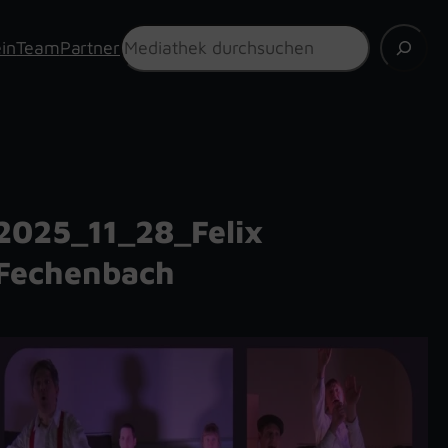
Suchen
in
Team
Partner
2025_11_28_Felix
Fechenbach