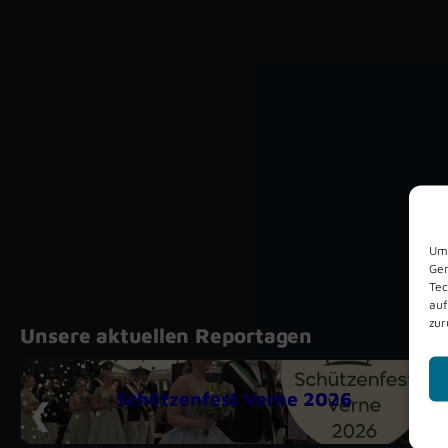
Um 
Ger
Tec
auf
zur
Unsere aktuellen Reportagen
Schützenfest Verne 2026