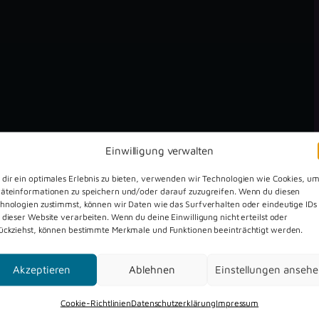
Einwilligung verwalten
dir ein optimales Erlebnis zu bieten, verwenden wir Technologien wie Cookies, u
äteinformationen zu speichern und/oder darauf zuzugreifen. Wenn du diesen
hnologien zustimmst, können wir Daten wie das Surfverhalten oder eindeutige IDs
 dieser Website verarbeiten. Wenn du deine Einwilligung nicht erteilst oder
ückziehst, können bestimmte Merkmale und Funktionen beeinträchtigt werden.
Akzeptieren
Ablehnen
Einstellungen anseh
Dreckburg Open Air 2026
Cookie-Richtlinien
Datenschutzerklärung
Impressum