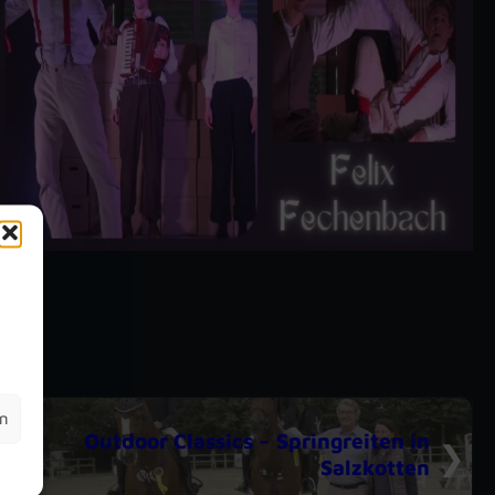
m
en
Outdoor Classics – Springreiten in
Salzkotten