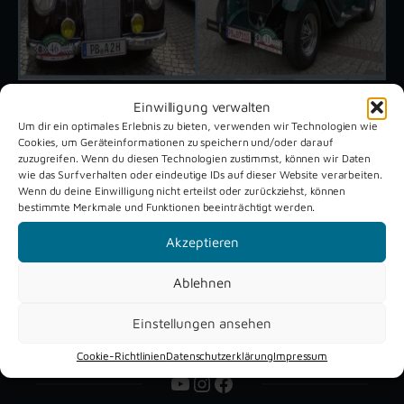
Einwilligung verwalten
Um dir ein optimales Erlebnis zu bieten, verwenden wir Technologien wie
Unsere aktuellen Reportagen
Cookies, um Geräteinformationen zu speichern und/oder darauf
zuzugreifen. Wenn du diesen Technologien zustimmst, können wir Daten
wie das Surfverhalten oder eindeutige IDs auf dieser Website verarbeiten.
Wenn du deine Einwilligung nicht erteilst oder zurückziehst, können
Schützenfest
Dreckburg
bestimmte Merkmale und Funktionen beeinträchtigt werden.
Verne 2026
Air
Akzeptieren
Ablehnen
Einstellungen ansehen
Cookie-Richtlinien
Datenschutzerklärung
Impressum
YouTube
Instagram
Facebook