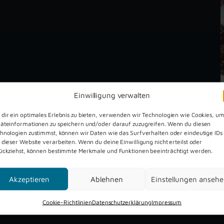
Einwilligung verwalten
dir ein optimales Erlebnis zu bieten, verwenden wir Technologien wie Cookies, u
äteinformationen zu speichern und/oder darauf zuzugreifen. Wenn du diesen
hnologien zustimmst, können wir Daten wie das Surfverhalten oder eindeutige IDs
 dieser Website verarbeiten. Wenn du deine Einwilligung nicht erteilst oder
ückziehst, können bestimmte Merkmale und Funktionen beeinträchtigt werden.
Dreckburg Open Air 2026
Akzeptieren
Ablehnen
Einstellungen anseh
Cookie-Richtlinien
Datenschutzerklärung
Impressum