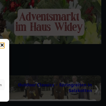
m
Outdoor Classics – Springreiten in
en
Salzkotten