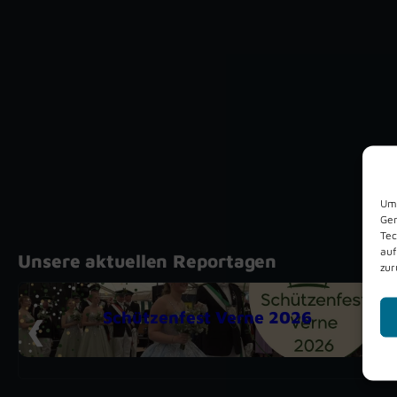
Um 
Ger
Tec
auf
Unsere aktuellen Reportagen
zur
Schützenfest Verne 2026