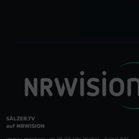
SÄLZER.TV
auf NRWISION
immer montags um 18:05 Uhr (Kabel – Kanal 84)