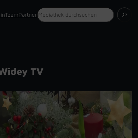
Suchen
in
Team
Partner
Widey TV