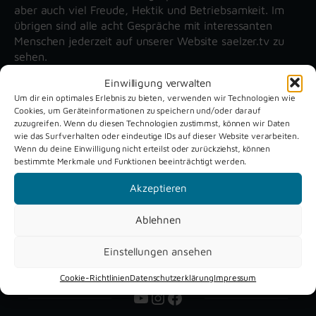
aber auch viel Freude, Hektik und Betriebsamkeit. Im
übrigen sind alle acht Gespräche mit interessanten
Menschen jederzeit auf unserer Website saelzer.tv zu
sehen.
Einwilligung verwalten
Um dir ein optimales Erlebnis zu bieten, verwenden wir Technologien wie
Unsere aktuellen Reportagen
Cookies, um Geräteinformationen zu speichern und/oder darauf
zuzugreifen. Wenn du diesen Technologien zustimmst, können wir Daten
wie das Surfverhalten oder eindeutige IDs auf dieser Website verarbeiten.
Schützenfest
Dreckburg
Wenn du deine Einwilligung nicht erteilst oder zurückziehst, können
bestimmte Merkmale und Funktionen beeinträchtigt werden.
Verne 2026
Air
Akzeptieren
Ablehnen
Einstellungen ansehen
Cookie-Richtlinien
Datenschutzerklärung
Impressum
YouTube
Instagram
Facebook