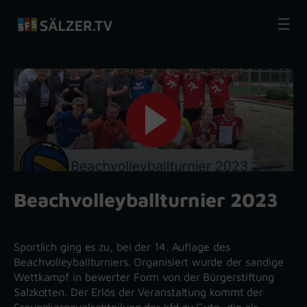
Zum
Inhalt
springen
Beachvolleyballturnier 2023
Sportlich ging es zu, bei der 14. Auflage des
Beachvolleyballturniers. Organisiert wurde der sandige
Wettkampf in bewerter Form von der Bürgerstiftung
Salzkotten. Der Erlös der Veranstaltung kommt der
Frauenkarnevalsabteilung der kfd zu Gute, die als