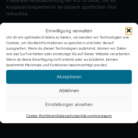
Kooperationspartnerin an diesem sportlichen Fest
mitwirkte.
Einwilligung verwalten
Unsere aktuellen Reportagen
Um dir ein optimales Erlebnis zu bieten, verwenden wir Technologien wie
Cookies, um Geräteinformationen zu speichern und/oder darauf
zuzugreifen. Wenn du diesen Technologien zustimmst, können wir Daten
Schützenfest
Dreckburg
wie das Surfverhalten oder eindeutige IDs auf dieser Website verarbeiten.
Wenn du deine Einwilligung nicht erteilst oder zurückziehst, können
Verne 2026
Air
bestimmte Merkmale und Funktionen beeinträchtigt werden.
Akzeptieren
Ablehnen
Einstellungen ansehen
Cookie-Richtlinien
Datenschutzerklärung
Impressum
YouTube
Instagram
Facebook