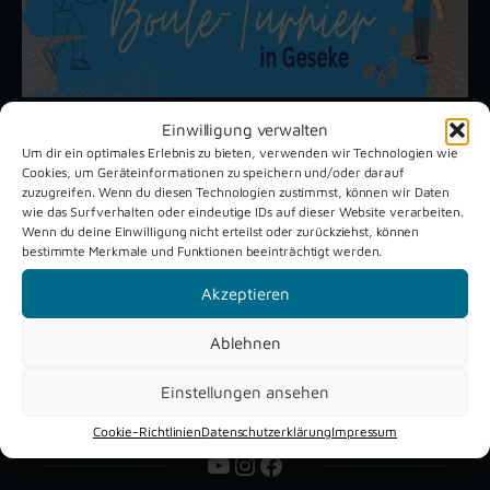
Einwilligung verwalten
Um dir ein optimales Erlebnis zu bieten, verwenden wir Technologien wie
Unsere aktuellen Reportagen
Cookies, um Geräteinformationen zu speichern und/oder darauf
zuzugreifen. Wenn du diesen Technologien zustimmst, können wir Daten
wie das Surfverhalten oder eindeutige IDs auf dieser Website verarbeiten.
Wenn du deine Einwilligung nicht erteilst oder zurückziehst, können
Schützenfest
Dreckburg
bestimmte Merkmale und Funktionen beeinträchtigt werden.
Verne 2026
Air
Akzeptieren
Ablehnen
Einstellungen ansehen
Cookie-Richtlinien
Datenschutzerklärung
Impressum
YouTube
Instagram
Facebook