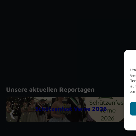
Um 
Ger
Tec
auf
Unsere aktuellen Reportagen
zur
Schützenfest Verne 2026