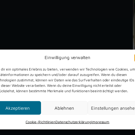
Einwilligung verwalten
dir ein optimales Erlebnis zu bieten, verwenden wir Technologien wie Cookies, u
äteinformationen zu speichern und/oder darauf zuzugreifen. Wenn du diesen
hnologien zustimmst, können wir Daten wie das Surfverhalten oder eindeutige IDs
 dieser Website verarbeiten. Wenn du deine Einwilligung nicht erteilst oder
ückziehst, können bestimmte Merkmale und Funktionen beeinträchtigt werden.
Dreckburg Open Air 2026
Akzeptieren
Ablehnen
Einstellungen anseh
Cookie-Richtlinien
Datenschutzerklärung
Impressum