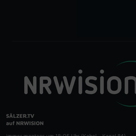
SÄLZER.TV
auf NRWISION
immer montags um 18:05 Uhr (Kabel – Kanal 84)