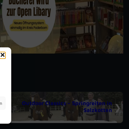
m
Outdoor Classics – Springreiten in
en
Salzkotten