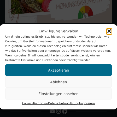
Einwilligung verwalten
Um dir ein optimales Erlebnis zu bieten, verwenden wir Technologien wie
Unsere aktuellen Reportagen
Cookies, um Geräteinformationen zu speichern und/oder darauf
zuzugreifen. Wenn du diesen Technologien zustimmst, können wir Daten
wie das Surfverhalten oder eindeutige IDs auf dieser Website verarbeiten.
Wenn du deine Einwilligung nicht erteilst oder zurückziehst, können
Schützenfest
Dreckburg
bestimmte Merkmale und Funktionen beeinträchtigt werden.
Verne 2026
Air
Akzeptieren
Ablehnen
Einstellungen ansehen
Cookie-Richtlinien
Datenschutzerklärung
Impressum
YouTube
Instagram
Facebook