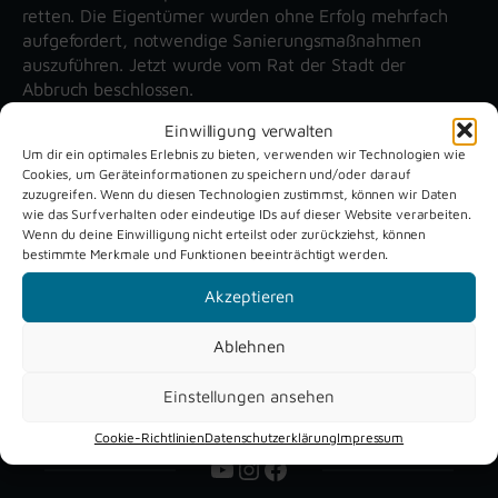
retten. Die Eigentümer wurden ohne Erfolg mehrfach
aufgefordert, notwendige Sanierungsmaßnahmen
auszuführen. Jetzt wurde vom Rat der Stadt der
Abbruch beschlossen.
Einwilligung verwalten
Um dir ein optimales Erlebnis zu bieten, verwenden wir Technologien wie
Unsere aktuellen Reportagen
Cookies, um Geräteinformationen zu speichern und/oder darauf
zuzugreifen. Wenn du diesen Technologien zustimmst, können wir Daten
wie das Surfverhalten oder eindeutige IDs auf dieser Website verarbeiten.
Schützenfest
Dreckburg
Wenn du deine Einwilligung nicht erteilst oder zurückziehst, können
bestimmte Merkmale und Funktionen beeinträchtigt werden.
Verne 2026
Air
Akzeptieren
Ablehnen
Einstellungen ansehen
Cookie-Richtlinien
Datenschutzerklärung
Impressum
YouTube
Instagram
Facebook