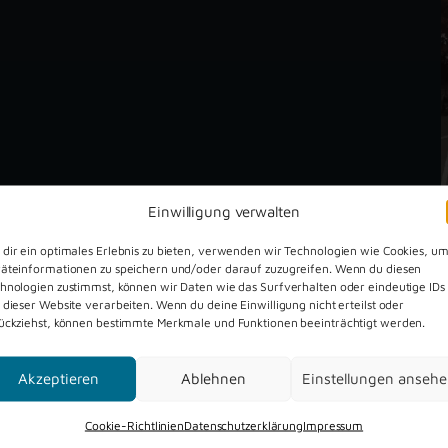
Einwilligung verwalten
dir ein optimales Erlebnis zu bieten, verwenden wir Technologien wie Cookies, u
äteinformationen zu speichern und/oder darauf zuzugreifen. Wenn du diesen
hnologien zustimmst, können wir Daten wie das Surfverhalten oder eindeutige IDs
 dieser Website verarbeiten. Wenn du deine Einwilligung nicht erteilst oder
ückziehst, können bestimmte Merkmale und Funktionen beeinträchtigt werden.
Akzeptieren
Ablehnen
Einstellungen anseh
Dreckburg Open Air 2026
Cookie-Richtlinien
Datenschutzerklärung
Impressum