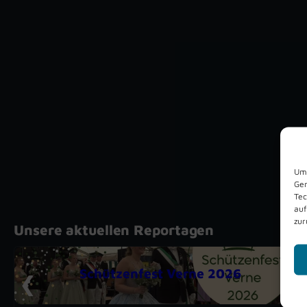
Um 
Ger
Tec
auf
zur
Unsere aktuellen Reportagen
Schützenfest Verne 2026