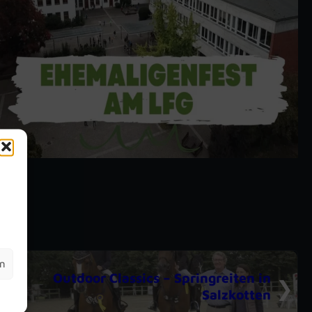
m
en
Outdoor Classics – Springreiten in
Salzkotten