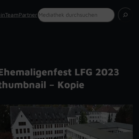
Suchen
in
Team
Partner
Ehemaligenfest LFG 2023
thumbnail – Kopie