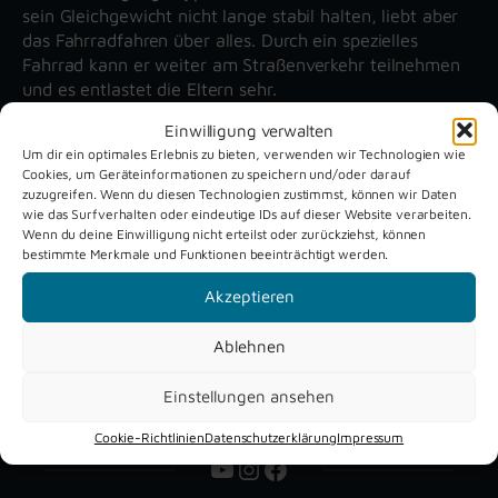
sein Gleichgewicht nicht lange stabil halten, liebt aber
das Fahrradfahren über alles. Durch ein spezielles
Fahrrad kann er weiter am Straßenverkehr teilnehmen
und es entlastet die Eltern sehr.
Einwilligung verwalten
Um dir ein optimales Erlebnis zu bieten, verwenden wir Technologien wie
Unsere aktuellen Reportagen
Cookies, um Geräteinformationen zu speichern und/oder darauf
zuzugreifen. Wenn du diesen Technologien zustimmst, können wir Daten
wie das Surfverhalten oder eindeutige IDs auf dieser Website verarbeiten.
Schützenfest
Dreckburg
Wenn du deine Einwilligung nicht erteilst oder zurückziehst, können
bestimmte Merkmale und Funktionen beeinträchtigt werden.
Verne 2026
Air
Akzeptieren
Ablehnen
Einstellungen ansehen
Cookie-Richtlinien
Datenschutzerklärung
Impressum
YouTube
Instagram
Facebook