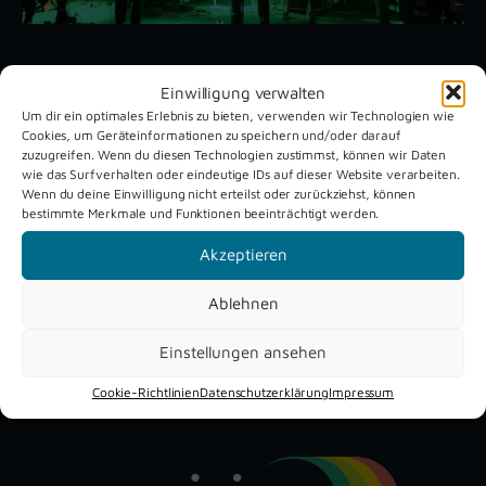
Unsere aktuellen Reportagen
Einwilligung verwalten
Um dir ein optimales Erlebnis zu bieten, verwenden wir Technologien wie
Cookies, um Geräteinformationen zu speichern und/oder darauf
zuzugreifen. Wenn du diesen Technologien zustimmst, können wir Daten
Schützenfest
Dreckburg
wie das Surfverhalten oder eindeutige IDs auf dieser Website verarbeiten.
Verne 2026
Air
Wenn du deine Einwilligung nicht erteilst oder zurückziehst, können
bestimmte Merkmale und Funktionen beeinträchtigt werden.
Akzeptieren
Ablehnen
Einstellungen ansehen
YouTube
Instagram
Facebook
Cookie-Richtlinien
Datenschutzerklärung
Impressum