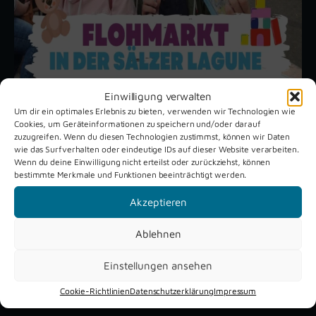
Einwilligung verwalten
Um dir ein optimales Erlebnis zu bieten, verwenden wir Technologien wie
Cookies, um Geräteinformationen zu speichern und/oder darauf
Unsere aktuellen Reportagen
zuzugreifen. Wenn du diesen Technologien zustimmst, können wir Daten
wie das Surfverhalten oder eindeutige IDs auf dieser Website verarbeiten.
Wenn du deine Einwilligung nicht erteilst oder zurückziehst, können
bestimmte Merkmale und Funktionen beeinträchtigt werden.
Schützenfest
Dreckburg
Verne 2026
Air
Akzeptieren
Ablehnen
Einstellungen ansehen
Cookie-Richtlinien
Datenschutzerklärung
Impressum