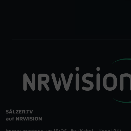
SÄLZER.TV
auf NRWISION
immer montags um 18:05 Uhr (Kabel – Kanal 84)