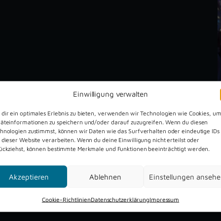
Einwilligung verwalten
dir ein optimales Erlebnis zu bieten, verwenden wir Technologien wie Cookies, u
äteinformationen zu speichern und/oder darauf zuzugreifen. Wenn du diesen
hnologien zustimmst, können wir Daten wie das Surfverhalten oder eindeutige IDs
 dieser Website verarbeiten. Wenn du deine Einwilligung nicht erteilst oder
ückziehst, können bestimmte Merkmale und Funktionen beeinträchtigt werden.
Dreckburg Open Air 2026
Akzeptieren
Ablehnen
Einstellungen anseh
Cookie-Richtlinien
Datenschutzerklärung
Impressum