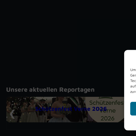
Um 
Ger
Tec
auf
Unsere aktuellen Reportagen
zur
Schützenfest Verne 2026