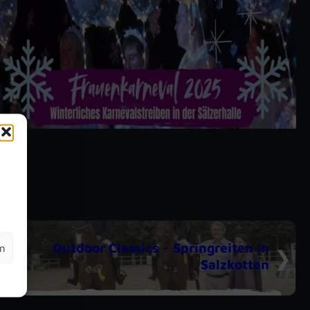
m
Outdoor Classics – Springreiten in
en
Salzkotten