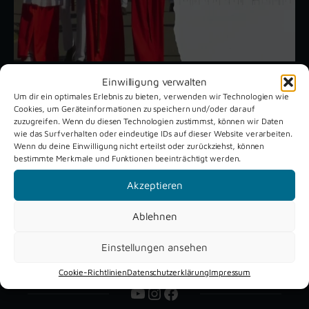
Einwilligung verwalten
Um dir ein optimales Erlebnis zu bieten, verwenden wir Technologien wie
Unsere aktuellen Reportagen
Cookies, um Geräteinformationen zu speichern und/oder darauf
zuzugreifen. Wenn du diesen Technologien zustimmst, können wir Daten
wie das Surfverhalten oder eindeutige IDs auf dieser Website verarbeiten.
Wenn du deine Einwilligung nicht erteilst oder zurückziehst, können
Schützenfest
Dreckburg
bestimmte Merkmale und Funktionen beeinträchtigt werden.
Verne 2026
Air
Akzeptieren
Ablehnen
Einstellungen ansehen
Cookie-Richtlinien
Datenschutzerklärung
Impressum
YouTube
Instagram
Facebook