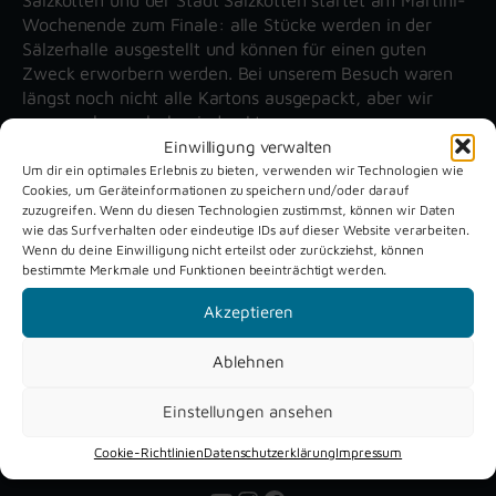
Wochenende zum Finale: alle Stücke werden in der
Sälzerhalle ausgestellt und können für einen guten
Zweck erworbern werden. Bei unserem Besuch waren
längst noch nicht alle Kartons ausgepackt, aber wir
waren schon sehr beeindruckt.
Einwilligung verwalten
Um dir ein optimales Erlebnis zu bieten, verwenden wir Technologien wie
Cookies, um Geräteinformationen zu speichern und/oder darauf
Unsere aktuellen Reportagen
zuzugreifen. Wenn du diesen Technologien zustimmst, können wir Daten
wie das Surfverhalten oder eindeutige IDs auf dieser Website verarbeiten.
Wenn du deine Einwilligung nicht erteilst oder zurückziehst, können
Schützenfest
Dreckburg
bestimmte Merkmale und Funktionen beeinträchtigt werden.
Verne 2026
Air
Akzeptieren
Ablehnen
Einstellungen ansehen
Cookie-Richtlinien
Datenschutzerklärung
Impressum