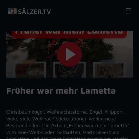
Zum
Inhalt
springen
Früher war mehr Lametta
Christbaumkugel, Weihnachtssterne, Engel, Krippen –
viele, viele Weihnachtsdekorationen wollen neue
Besitzer finden. Die Aktion „Früher war mehr Lametta“
vom Eine-Welt-Laden Salzkotten, Pastoralverbund
Salzkotten und der Stadt Salzkotten startet am Martini-