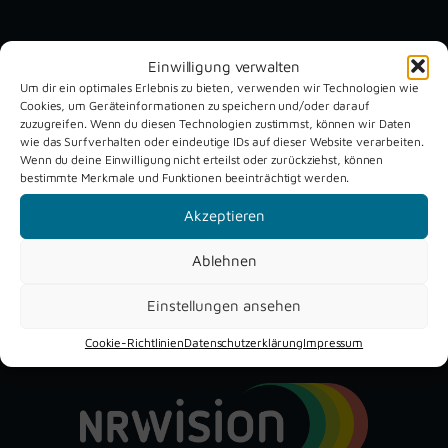
Unsere aktuellen Reportagen
Einwilligung verwalten
Um dir ein optimales Erlebnis zu bieten, verwenden wir Technologien wie
Cookies, um Geräteinformationen zu speichern und/oder darauf
Schützenfest
Dreckburg
zuzugreifen. Wenn du diesen Technologien zustimmst, können wir Daten
Verne 2026
Air
wie das Surfverhalten oder eindeutige IDs auf dieser Website verarbeiten.
Wenn du deine Einwilligung nicht erteilst oder zurückziehst, können
bestimmte Merkmale und Funktionen beeinträchtigt werden.
Akzeptieren
Ablehnen
Einstellungen ansehen
YouTube
Instagram
Facebook
Cookie-Richtlinien
Datenschutzerklärung
Impressum