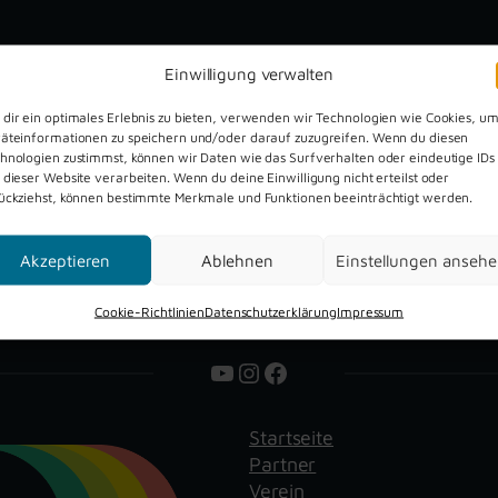
Einwilligung verwalten
dir ein optimales Erlebnis zu bieten, verwenden wir Technologien wie Cookies, u
Dreckburg Open Air 2026
äteinformationen zu speichern und/oder darauf zuzugreifen. Wenn du diesen
hnologien zustimmst, können wir Daten wie das Surfverhalten oder eindeutige IDs
 dieser Website verarbeiten. Wenn du deine Einwilligung nicht erteilst oder
ückziehst, können bestimmte Merkmale und Funktionen beeinträchtigt werden.
Akzeptieren
Ablehnen
Einstellungen anseh
Cookie-Richtlinien
Datenschutzerklärung
Impressum
YouTube
Instagram
Facebook
Startseite
Partner
Verein