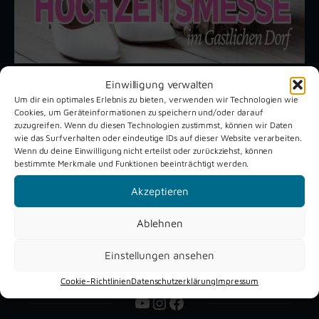
Einwilligung verwalten
Um dir ein optimales Erlebnis zu bieten, verwenden wir Technologien wie
Unsere aktuellen Reportagen
Cookies, um Geräteinformationen zu speichern und/oder darauf
zuzugreifen. Wenn du diesen Technologien zustimmst, können wir Daten
wie das Surfverhalten oder eindeutige IDs auf dieser Website verarbeiten.
Wenn du deine Einwilligung nicht erteilst oder zurückziehst, können
Schützenfest
Dreckburg
bestimmte Merkmale und Funktionen beeinträchtigt werden.
Verne 2026
Air
Akzeptieren
Ablehnen
Einstellungen ansehen
Cookie-Richtlinien
Datenschutzerklärung
Impressum
YouTube
Instagram
Facebook