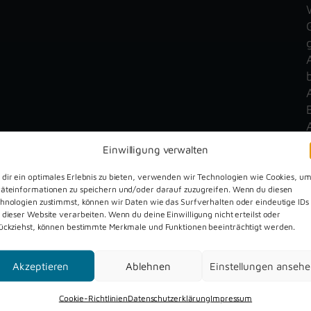
Einwilligung verwalten
dir ein optimales Erlebnis zu bieten, verwenden wir Technologien wie Cookies, u
äteinformationen zu speichern und/oder darauf zuzugreifen. Wenn du diesen
hnologien zustimmst, können wir Daten wie das Surfverhalten oder eindeutige IDs
 dieser Website verarbeiten. Wenn du deine Einwilligung nicht erteilst oder
ückziehst, können bestimmte Merkmale und Funktionen beeinträchtigt werden.
Akzeptieren
Ablehnen
Einstellungen anseh
Dreckburg Open Air 2026
Cookie-Richtlinien
Datenschutzerklärung
Impressum