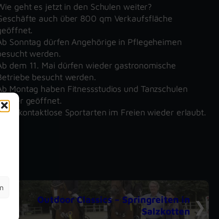
Wie geht es jetzt in den Schulen weiter?
Geschäfte auch über 800 qm Verkaufsfläche
geöffnet.
Ab Sonntag dürfen Angehörige in Pflegeheimen
besucht werden.
Ab dem 11. Mai dürfen wieder gastronomische
Betriebe besucht werden.
Ab Montag haben Fitnessstudios und Tanzschulen
wieder geöffnet.
Auch kontaktlose Sportarten im Freien wieder erlaubt.
m
en
Outdoor Classics – Springreiten in
Salzkotten