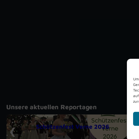
Um 
Ger
Tec
auf
zur
Unsere aktuellen Reportagen
Schützenfest Verne 2026