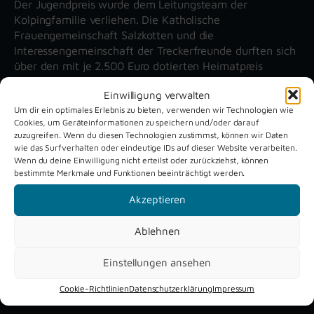
Der Jugendpreis wurde dem Leitungsteam der
Kolpingfamilie verliehen. Die Katholische
Frauengemeinschaft Salzkotten und die
Interessengemeinschaft der Treckerfreunde durften sich
über den mit je 2.500 Euro dotierten Heimatpreis
freuen.
Einwilligung verwalten
Um dir ein optimales Erlebnis zu bieten, verwenden wir Technologien wie
Cookies, um Geräteinformationen zu speichern und/oder darauf
Unsere aktuellen Reportagen
zuzugreifen. Wenn du diesen Technologien zustimmst, können wir Daten
wie das Surfverhalten oder eindeutige IDs auf dieser Website verarbeiten.
Wenn du deine Einwilligung nicht erteilst oder zurückziehst, können
Schützenfest
Dreckburg
bestimmte Merkmale und Funktionen beeinträchtigt werden.
Verne 2026
Air
Akzeptieren
Ablehnen
Einstellungen ansehen
Cookie-Richtlinien
Datenschutzerklärung
Impressum