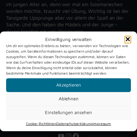
im jungen Alter an, denn wer mal ein Solomariechen
werden möchte, braucht viel Übung. Wichtig ist bei der
Tanzgarde Upsprunge aber vor allem der Spaß an der
Sache. Und den haben die Mädels und der Junge –
davon konnten wir uns überzeugen.
Einwilligung verwalten
Um dir ein optimales Erlebnis zu bieten, verwenden wir Technologien wie
Cookies, um Geräteinformationen zu speichern und/oder darauf
Unsere aktuellen Reportagen
zuzugreifen. Wenn du diesen Technologien zustimmst, können wir Daten
wie das Surfverhalten oder eindeutige IDs auf dieser Website verarbeiten.
Wenn du deine Einwilligung nicht erteilst oder zurückziehst, können
Schützenfest
Dreckburg
bestimmte Merkmale und Funktionen beeinträchtigt werden.
Verne 2026
Air
Akzeptieren
Ablehnen
Einstellungen ansehen
Cookie-Richtlinien
Datenschutzerklärung
Impressum
YouTube
Instagram
Facebook