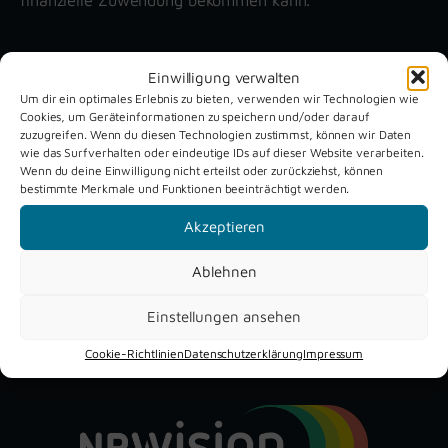
Unsere aktuellen Reportagen
Einwilligung verwalten
Um dir ein optimales Erlebnis zu bieten, verwenden wir Technologien wie
Cookies, um Geräteinformationen zu speichern und/oder darauf
Schützenfest
Dreckburg
zuzugreifen. Wenn du diesen Technologien zustimmst, können wir Daten
wie das Surfverhalten oder eindeutige IDs auf dieser Website verarbeiten.
Verne 2026
Air
Wenn du deine Einwilligung nicht erteilst oder zurückziehst, können
bestimmte Merkmale und Funktionen beeinträchtigt werden.
Akzeptieren
Ablehnen
Einstellungen ansehen
YouTube
Instagram
Facebook
Cookie-Richtlinien
Datenschutzerklärung
Impressum