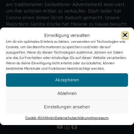
am traditionellen Salzkottener Adventsmarkt reserviert,
um ihre schönen Artikel zu verkaufen. Doch leider hat
Corona einen dicken Strich dadurch gemacht. Unsere
Reporterin Sandra Klocke hat Melanie zu Hause besucht.
Einwilligung verwalten
Um dir ein optimales Erlebnis zu bieten, verwenden wir Technologien wie
Unsere aktuellen Reportagen
Cookies, um Geräteinformationen zu speichern und/oder darauf
zuzugreifen. Wenn du diesen Technologien zustimmst, können wir Daten
wie das Surfverhalten oder eindeutige IDs auf dieser Website verarbeiten.
Schützenfest
Dreckburg
Wenn du deine Einwilligung nicht erteilst oder zurückziehst, können
bestimmte Merkmale und Funktionen beeinträchtigt werden.
Verne 2026
Air
Akzeptieren
Ablehnen
Einstellungen ansehen
Cookie-Richtlinien
Datenschutzerklärung
Impressum
YouTube
Instagram
Facebook