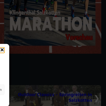
m
en
Outdoor Classics – Springreiten in
Salzkotten