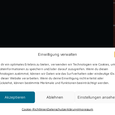
Einwilligung verwalten
dir ein optimales Erlebnis zu bieten, verwenden wir Technologien wie Cookies, u
äteinformationen zu speichern und/oder darauf zuzugreifen. Wenn du diesen
hnologien zustimmst, können wir Daten wie das Surfverhalten oder eindeutige IDs
 dieser Website verarbeiten. Wenn du deine Einwilligung nicht erteilst oder
ückziehst, können bestimmte Merkmale und Funktionen beeinträchtigt werden.
Akzeptieren
Ablehnen
Einstellungen anseh
Dreckburg Open Air 2026
Cookie-Richtlinien
Datenschutzerklärung
Impressum