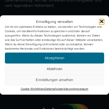
vom legendären Hüttendorf.
Einwilligung verwalten
Unsere aktuellen Reportagen
Um dir ein optimales Erlebnis zu bieten, verwenden wir Technologien wie
Cookies, um Geräteinformationen zu speichern und/oder darauf
zuzugreifen. Wenn du diesen Technologien zustimmst, können wir Daten
Schützenfest
Dreckburg
wie das Surfverhalten oder eindeutige IDs auf dieser Website verarbeiten.
Verne 2026
Air
Wenn du deine Einwilligung nicht erteilst oder zurückziehst, können
bestimmte Merkmale und Funktionen beeinträchtigt werden.
Akzeptieren
Ablehnen
Einstellungen ansehen
YouTube
Instagram
Facebook
Cookie-Richtlinien
Datenschutzerklärung
Impressum