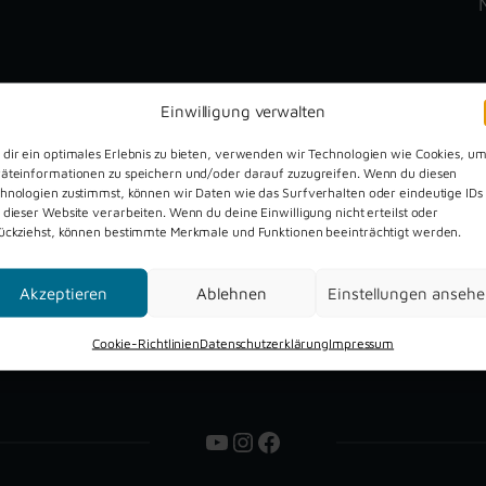
Einwilligung verwalten
dir ein optimales Erlebnis zu bieten, verwenden wir Technologien wie Cookies, u
äteinformationen zu speichern und/oder darauf zuzugreifen. Wenn du diesen
hnologien zustimmst, können wir Daten wie das Surfverhalten oder eindeutige IDs
Dreckburg Open Air 2026
 dieser Website verarbeiten. Wenn du deine Einwilligung nicht erteilst oder
ückziehst, können bestimmte Merkmale und Funktionen beeinträchtigt werden.
Akzeptieren
Ablehnen
Einstellungen anseh
Cookie-Richtlinien
Datenschutzerklärung
Impressum
YouTube
Instagram
Facebook