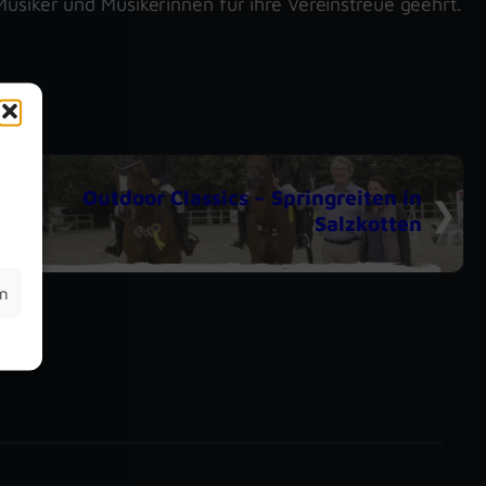
Musiker und Musikerinnen für ihre Vereinstreue geehrt.
m
Outdoor Classics – Springreiten in
Salzkotten
en