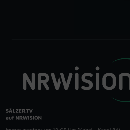
SÄLZER.TV
auf NRWISION
immer montags um 18:05 Uhr (Kabel – Kanal 84)