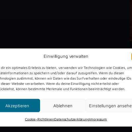
Einwilligung verwalten
dir ein optimales Erlebnis zu bieten, verwenden wir Technologien wie Cookies, u
äteinformationen zu speichern und/oder darauf zuzugreifen. Wenn du diesen
hnologien zustimmst, können wir Daten wie das Surfverhalten oder eindeutige IDs
 dieser Website verarbeiten. Wenn du deine Einwilligung nicht erteilst oder
ückziehst, können bestimmte Merkmale und Funktionen beeinträchtigt werden.
Dreckburg Open Air 2026
Akzeptieren
Ablehnen
Einstellungen anseh
Cookie-Richtlinien
Datenschutzerklärung
Impressum