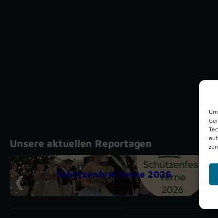
Um 
Ger
Tec
auf
Unsere aktuellen Reportagen
zur
Schützenfest Verne 2026