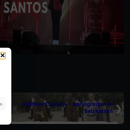
m
Outdoor Classics – Springreiten in
en
Salzkotten