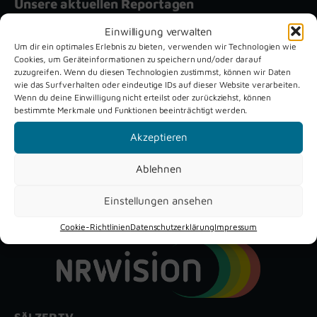
Unsere aktuellen Reportagen
Einwilligung verwalten
Schützenfest
Dreckburg
Um dir ein optimales Erlebnis zu bieten, verwenden wir Technologien wie
Cookies, um Geräteinformationen zu speichern und/oder darauf
Verne 2026
Air
zuzugreifen. Wenn du diesen Technologien zustimmst, können wir Daten
wie das Surfverhalten oder eindeutige IDs auf dieser Website verarbeiten.
Wenn du deine Einwilligung nicht erteilst oder zurückziehst, können
bestimmte Merkmale und Funktionen beeinträchtigt werden.
Akzeptieren
Ablehnen
YouTube
Instagram
Facebook
Einstellungen ansehen
Cookie-Richtlinien
Datenschutzerklärung
Impressum
SÄLZER.TV