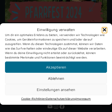
Einwilligung verwalten
Um dir ein optimales Erlebnis zu bieten, verwenden wir Technologien wie
Unsere aktuellen Reportagen
Cookies, um Geräteinformationen zu speichern und/oder darauf
zuzugreifen. Wenn du diesen Technologien zustimmst, können wir Daten
wie das Surfverhalten oder eindeutige IDs auf dieser Website verarbeiten.
Wenn du deine Einwilligung nicht erteilst oder zurückziehst, können
Schützenfest
Dreckburg
bestimmte Merkmale und Funktionen beeinträchtigt werden.
Verne 2026
Air
Akzeptieren
Ablehnen
Einstellungen ansehen
Cookie-Richtlinien
Datenschutzerklärung
Impressum
YouTube
Instagram
Facebook