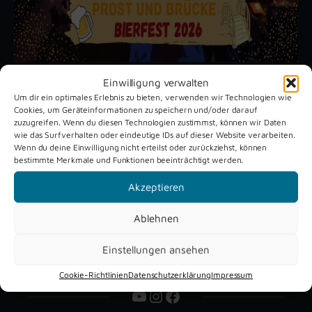
Einwilligung verwalten
Um dir ein optimales Erlebnis zu bieten, verwenden wir Technologien wie
Unsere aktuellen Reportagen
Cookies, um Geräteinformationen zu speichern und/oder darauf
zuzugreifen. Wenn du diesen Technologien zustimmst, können wir Daten
wie das Surfverhalten oder eindeutige IDs auf dieser Website verarbeiten.
Wenn du deine Einwilligung nicht erteilst oder zurückziehst, können
Schützenfest
Dreckburg
bestimmte Merkmale und Funktionen beeinträchtigt werden.
Verne 2026
Air
Akzeptieren
Ablehnen
Einstellungen ansehen
Cookie-Richtlinien
Datenschutzerklärung
Impressum
YouTube
Instagram
Facebook