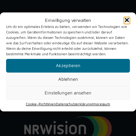
Unsere aktuellen Reportagen
Einwilligung verwalten
Um dir ein optimales Erlebnis zu bieten, verwenden wir Technologien wie
Cookies, um Geräteinformationen zu speichern und/oder darauf
Schützenfest
Dreckburg
zuzugreifen. Wenn du diesen Technologien zustimmst, können wir Daten
Verne 2026
Air
wie das Surfverhalten oder eindeutige IDs auf dieser Website verarbeiten.
Wenn du deine Einwilligung nicht erteilst oder zurückziehst, können
bestimmte Merkmale und Funktionen beeinträchtigt werden.
Akzeptieren
Ablehnen
Einstellungen ansehen
YouTube
Instagram
Facebook
Cookie-Richtlinien
Datenschutzerklärung
Impressum