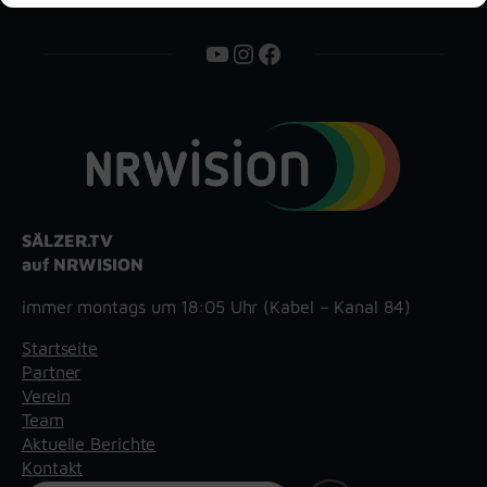
YouTube
Instagram
Facebook
SÄLZER.TV
auf NRWISION
immer montags um 18:05 Uhr (Kabel – Kanal 84)
Startseite
Partner
Verein
Team
Aktuelle Berichte
Kontakt