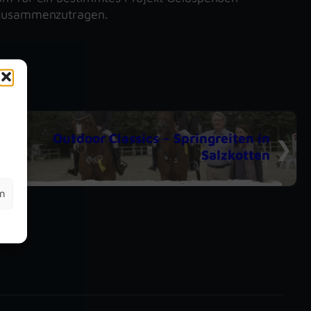
zusammenzutragen.
m
Outdoor Classics – Springreiten in
Salzkotten
en