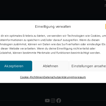
Einwilligung verwalten
dir ein optimales Erlebnis zu bieten, verwenden wir Technologien wie Cookies, u
äteinformationen zu speichern und/oder darauf zuzugreifen. Wenn du diesen
hnologien zustimmst, können wir Daten wie das Surfverhalten oder eindeutige IDs
Dreckburg Open Air 2026
 dieser Website verarbeiten. Wenn du deine Einwilligung nicht erteilst oder
ückziehst, können bestimmte Merkmale und Funktionen beeinträchtigt werden.
Akzeptieren
Ablehnen
Einstellungen anseh
Cookie-Richtlinien
Datenschutzerklärung
Impressum
YouTube
Instagram
Facebook