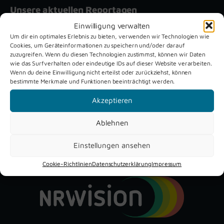
Unsere aktuellen Reportagen
Einwilligung verwalten
Um dir ein optimales Erlebnis zu bieten, verwenden wir Technologien wie
Schützenfest
Dreckburg
Cookies, um Geräteinformationen zu speichern und/oder darauf
Verne 2026
Air
zuzugreifen. Wenn du diesen Technologien zustimmst, können wir Daten
wie das Surfverhalten oder eindeutige IDs auf dieser Website verarbeiten.
Wenn du deine Einwilligung nicht erteilst oder zurückziehst, können
bestimmte Merkmale und Funktionen beeinträchtigt werden.
Akzeptieren
Ablehnen
YouTube
Instagram
Facebook
Einstellungen ansehen
Cookie-Richtlinien
Datenschutzerklärung
Impressum