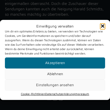
einigermaßen überrascht. Doch die Zuschauer dieser
Sendungen kannten auch die Neigung Harald Schmidts,
so manches mächtig zu übertreiben.
Einwilligung verwalten
Unsere aktuellen Reportagen
Um dir ein optimales Erlebnis zu bieten, verwenden wir Technologien wie
Cookies, um Geräteinformationen zu speichern und/oder darauf
zuzugreifen. Wenn du diesen Technologien zustimmst, können wir Daten
wie das Surfverhalten oder eindeutige IDs auf dieser Website verarbeiten.
Schützenfest
Dreckburg
Wenn du deine Einwilligung nicht erteilst oder zurückziehst, können
Verne 2026
Air
bestimmte Merkmale und Funktionen beeinträchtigt werden.
Akzeptieren
Ablehnen
Einstellungen ansehen
Cookie-Richtlinien
Datenschutzerklärung
Impressum
YouTube
Instagram
Facebook