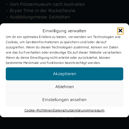
– Vom Polizeimuseum nach Australien
– Bryan Time in der Rockscheune
– Ausbildungsmesse Salzkotten
Einwilligung verwalten
Unsere aktuellen Reportagen
Um dir ein optimales Erlebnis zu bieten, verwenden wir Technologien wie
Cookies, um Geräteinformationen zu speichern und/oder darauf
zuzugreifen. Wenn du diesen Technologien zustimmst, können wir Daten
wie das Surfverhalten oder eindeutige IDs auf dieser Website verarbeiten.
Schützenfest
Dreckburg
Wenn du deine Einwilligung nicht erteilst oder zurückziehst, können
Verne 2026
Air
bestimmte Merkmale und Funktionen beeinträchtigt werden.
Akzeptieren
Ablehnen
Einstellungen ansehen
Cookie-Richtlinien
Datenschutzerklärung
Impressum
YouTube
Instagram
Facebook