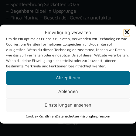
– Sportlerehrung Salzkotten 2025
– Begehbare Bibel in Upsprunge
– Finca Marina – Besuch der Gewürzmanufaktur
Einwilligung verwalten
Unsere aktuellen Reportagen
Um dir ein optimales Erlebnis zu bieten, verwenden wir Technologien wie
Cookies, um Geräteinformationen zu speichern und/oder darauf
zuzugreifen. Wenn du diesen Technologien zustimmst, können wir Daten
wie das Surfverhalten oder eindeutige IDs auf dieser Website verarbeiten.
Schützenfest
Dreckburg
Wenn du deine Einwilligung nicht erteilst oder zurückziehst, können
Verne 2026
Air
bestimmte Merkmale und Funktionen beeinträchtigt werden.
Akzeptieren
Ablehnen
Einstellungen ansehen
Cookie-Richtlinien
Datenschutzerklärung
Impressum
YouTube
Instagram
Facebook