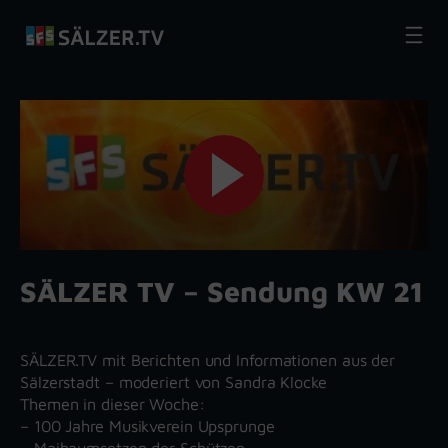
Zum
Inhalt
springen
SÄLZER TV – Sendung KW 21
SÄLZER.TV mit Berichten und Informationen aus der
Sälzerstadt – moderiert von Sandra Klocke
Themen in dieser Woche:
– 100 Jahre Musikverein Upsprunge
– Maibaumsetzen der Schützen