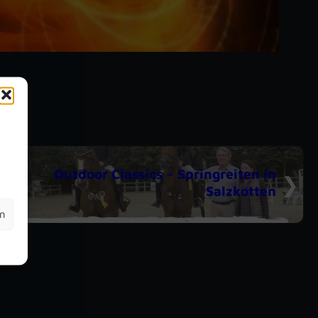
m
Outdoor Classics – Springreiten in
Salzkotten
en