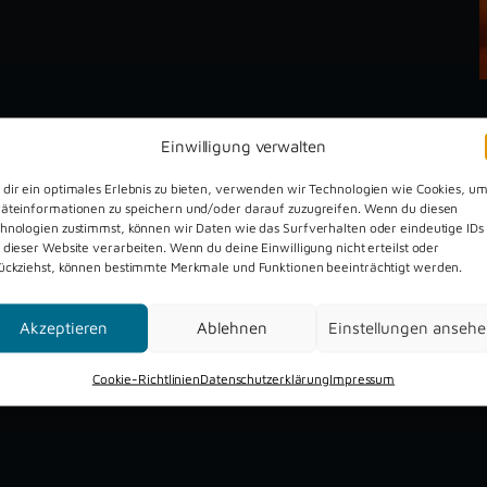
Einwilligung verwalten
dir ein optimales Erlebnis zu bieten, verwenden wir Technologien wie Cookies, u
äteinformationen zu speichern und/oder darauf zuzugreifen. Wenn du diesen
hnologien zustimmst, können wir Daten wie das Surfverhalten oder eindeutige IDs
 dieser Website verarbeiten. Wenn du deine Einwilligung nicht erteilst oder
Dreckburg Open Air 2026
ückziehst, können bestimmte Merkmale und Funktionen beeinträchtigt werden.
Akzeptieren
Ablehnen
Einstellungen anseh
Cookie-Richtlinien
Datenschutzerklärung
Impressum