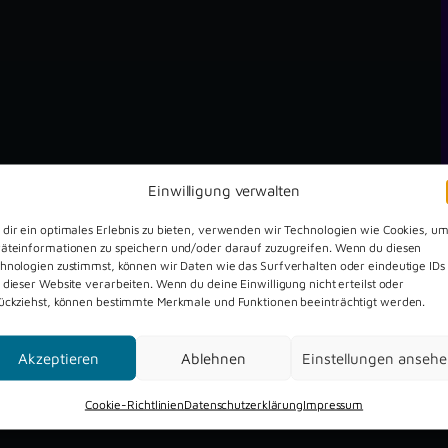
Einwilligung verwalten
dir ein optimales Erlebnis zu bieten, verwenden wir Technologien wie Cookies, u
äteinformationen zu speichern und/oder darauf zuzugreifen. Wenn du diesen
hnologien zustimmst, können wir Daten wie das Surfverhalten oder eindeutige IDs
 dieser Website verarbeiten. Wenn du deine Einwilligung nicht erteilst oder
ückziehst, können bestimmte Merkmale und Funktionen beeinträchtigt werden.
Dreckburg Open Air 2026
Akzeptieren
Ablehnen
Einstellungen anseh
Cookie-Richtlinien
Datenschutzerklärung
Impressum