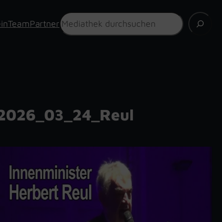
Suchen
in
Team
Partner
2026_03_24_Reul