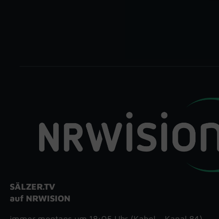
SÄLZER.TV
auf NRWISION
immer montags um 18:05 Uhr (Kabel – Kanal 84)