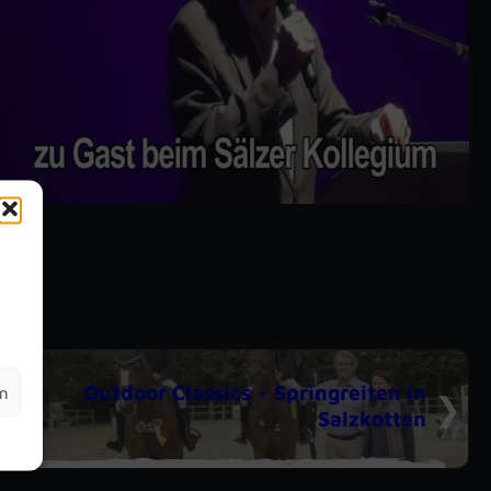
m
Outdoor Classics – Springreiten in
en
Salzkotten