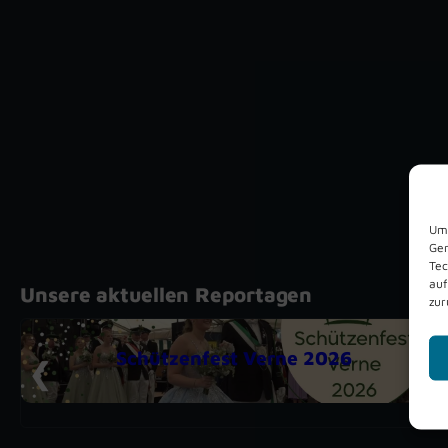
Um 
Ger
Tec
auf
Unsere aktuellen Reportagen
zur
Schützenfest Verne 2026