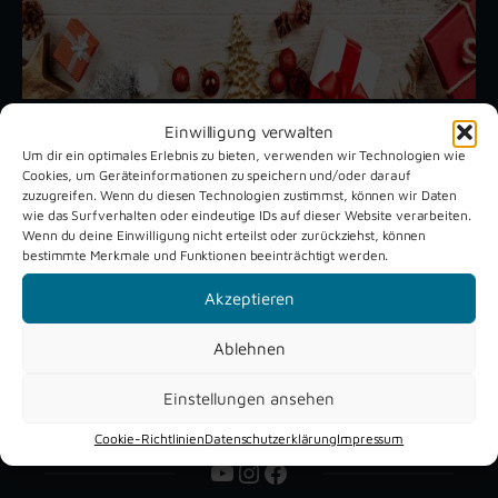
Einwilligung verwalten
Um dir ein optimales Erlebnis zu bieten, verwenden wir Technologien wie
Unsere aktuellen Reportagen
Cookies, um Geräteinformationen zu speichern und/oder darauf
zuzugreifen. Wenn du diesen Technologien zustimmst, können wir Daten
wie das Surfverhalten oder eindeutige IDs auf dieser Website verarbeiten.
Wenn du deine Einwilligung nicht erteilst oder zurückziehst, können
Schützenfest
Dreckburg
bestimmte Merkmale und Funktionen beeinträchtigt werden.
Verne 2026
Air
Akzeptieren
Ablehnen
Einstellungen ansehen
Cookie-Richtlinien
Datenschutzerklärung
Impressum
YouTube
Instagram
Facebook