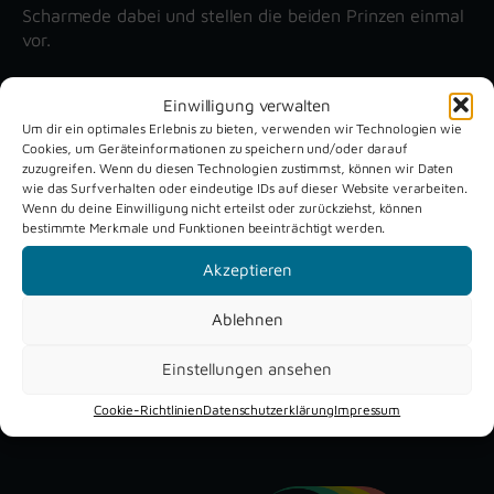
Scharmede dabei und stellen die beiden Prinzen einmal
vor.
Einwilligung verwalten
Unsere aktuellen Reportagen
Um dir ein optimales Erlebnis zu bieten, verwenden wir Technologien wie
Cookies, um Geräteinformationen zu speichern und/oder darauf
zuzugreifen. Wenn du diesen Technologien zustimmst, können wir Daten
Schützenfest
Dreckburg
wie das Surfverhalten oder eindeutige IDs auf dieser Website verarbeiten.
Wenn du deine Einwilligung nicht erteilst oder zurückziehst, können
Verne 2026
Air
bestimmte Merkmale und Funktionen beeinträchtigt werden.
Akzeptieren
Ablehnen
Einstellungen ansehen
YouTube
Instagram
Facebook
Cookie-Richtlinien
Datenschutzerklärung
Impressum