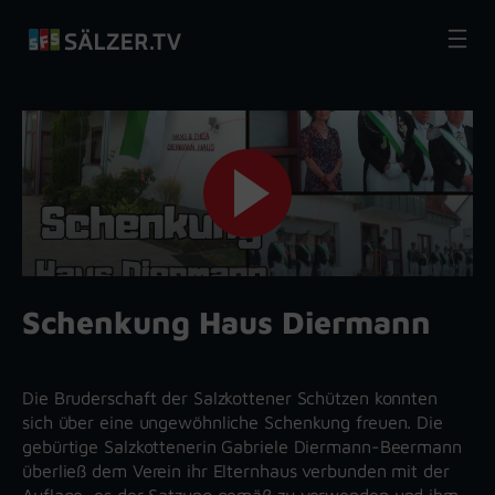
Zum
Inhalt
springen
Schenkung Haus Diermann
Die Bruderschaft der Salzkottener Schützen konnten
sich über eine ungewöhnliche Schenkung freuen. Die
gebürtige Salzkottenerin Gabriele Diermann-Beermann
überließ dem Verein ihr Elternhaus verbunden mit der
Auflage, es der Satzung gemäß zu verwenden und ihm