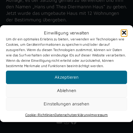
den Namen „Hans und Thea Diermannn Haus“ zu geben.
Jetzt wurde das umgebaute Haus mit 12 Wohnungen
der Bestimmung übergeben.
Einwilligung verwalten
Um dir ein optimales Erlebnis zu bieten, verwenden wir Technologien wie
Unsere aktuellen Reportagen
Cookies, um Geräteinformationen zu speichern und/oder darauf
zuzugreifen. Wenn du diesen Technologien zustimmst, können wir Daten
wie das Surfverhalten oder eindeutige IDs auf dieser Website verarbeiten.
Schützenfest
Dreckburg
Wenn du deine Einwilligung nicht erteilst oder zurückziehst, können
Verne 2026
Air
bestimmte Merkmale und Funktionen beeinträchtigt werden.
Akzeptieren
Ablehnen
Einstellungen ansehen
Cookie-Richtlinien
Datenschutzerklärung
Impressum
YouTube
Instagram
Facebook