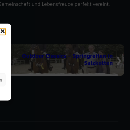
Gemeinschaft und Lebensfreude perfekt vereint.
m
Outdoor Classics – Springreiten in
Salzkotten
en