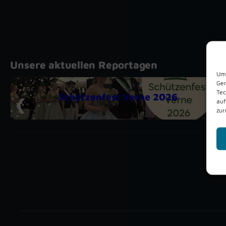
Unsere aktuellen Reportagen
Um 
Ger
Tec
Schützenfest Verne 2026
auf
zur