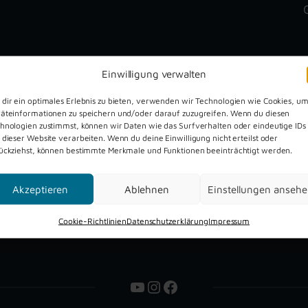
Einwilligung verwalten
dir ein optimales Erlebnis zu bieten, verwenden wir Technologien wie Cookies, u
äteinformationen zu speichern und/oder darauf zuzugreifen. Wenn du diesen
hnologien zustimmst, können wir Daten wie das Surfverhalten oder eindeutige IDs
Dreckburg Open Air 2026
 dieser Website verarbeiten. Wenn du deine Einwilligung nicht erteilst oder
ückziehst, können bestimmte Merkmale und Funktionen beeinträchtigt werden.
Akzeptieren
Ablehnen
Einstellungen anseh
Cookie-Richtlinien
Datenschutzerklärung
Impressum
YouTube
Instagram
Facebook