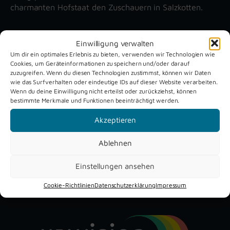
charmanten Hofstaat den Zuschauern in Salzkotten.
Unsere aktuellen Reportagen
Einwilligung verwalten
Um dir ein optimales Erlebnis zu bieten, verwenden wir Technologien wie
Cookies, um Geräteinformationen zu speichern und/oder darauf
zuzugreifen. Wenn du diesen Technologien zustimmst, können wir Daten
Schützenfest
Dreckburg
wie das Surfverhalten oder eindeutige IDs auf dieser Website verarbeiten.
Verne 2026
Air
Wenn du deine Einwilligung nicht erteilst oder zurückziehst, können
bestimmte Merkmale und Funktionen beeinträchtigt werden.
Akzeptieren
Ablehnen
Einstellungen ansehen
YouTube
Instagram
Facebook
Cookie-Richtlinien
Datenschutzerklärung
Impressum