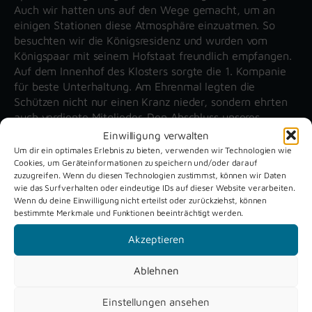
Auch wir hatten uns auf den Wege gemacht, um an
einigen Stationen diese Atmosphäre einzuatmen. So
besuchten wir die Königsresidenz und wurden vom
Königspaar mit seinem Hofstaat freundlich empfangen.
Auf dem Innenhof des Klosters sorgte die 1. Kompanie
für beste Unterhaltung. Am Ehrenmal legten die
Schützen nicht nur einen Kranz nieder, sondern ehrten
auch verdiente Mitglieder. Den Abschluss unseres
Besuches fanden wir auf der Sälzerwiese, wo
Einwilligung verwalten
konditionsstarke Schützen mit Parademarsch und
Um dir ein optimales Erlebnis zu bieten, verwenden wir Technologien wie
Lampenputzer für Begeisterung sorgten.
Cookies, um Geräteinformationen zu speichern und/oder darauf
zuzugreifen. Wenn du diesen Technologien zustimmst, können wir Daten
wie das Surfverhalten oder eindeutige IDs auf dieser Website verarbeiten.
Wenn du deine Einwilligung nicht erteilst oder zurückziehst, können
Unsere aktuellen Reportagen
bestimmte Merkmale und Funktionen beeinträchtigt werden.
Akzeptieren
Schützenfest
Dreckburg
Verne 2026
Air
Ablehnen
Einstellungen ansehen