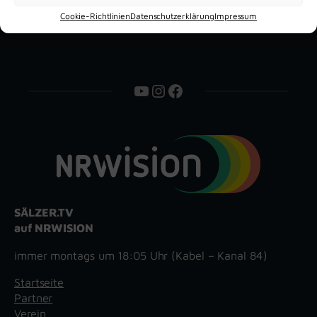
Cookie-Richtlinien
Datenschutzerklärung
Impressum
YouTube
Instagram
Facebook
SÄLZER.TV
auf NRWISION
immer montags um 18:05 Uhr (Kabel – Kanal 84)
Startseite
Partner
Verein